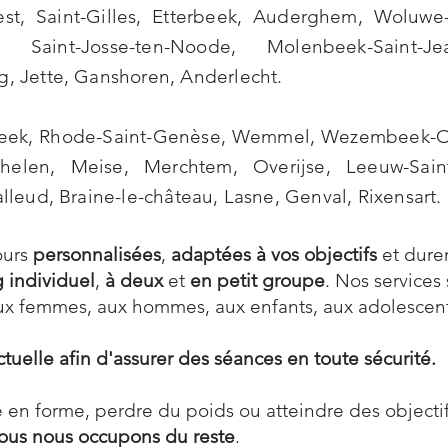
est
,
Saint-Gilles
,
Etterbeek
,
Auderghem
,
Woluwe-
,
Saint-Josse-ten-Noode
,
Molenbeek-Saint-Je
g
,
Jette
,
Ganshoren
,
Anderlecht
.
eek
,
Rhode-Saint-Genèse
,
Wemmel
,
Wezembeek-
helen
,
Meise
,
Merchtem
,
Overijse
,
Leeuw-Saint
alleud
,
Braine-le-château
,
Lasne
,
Genval
,
Rixensart
.
ours
personnalisées
,
adaptées à vos objectifs
et dure
 individuel
,
à deux
et
en petit groupe
. Nos services
ux femmes, aux hommes, aux enfants, aux adolescents
tuelle afin d'assurer des séances en toute
sécurité
.
 en forme, perdre du poids ou atteindre des objectif
 nous nous occupons du reste
.