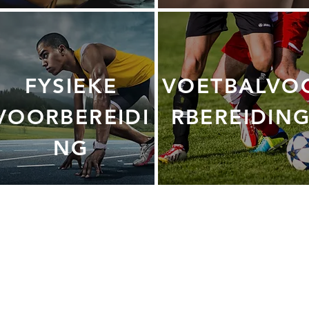
FYSIEKE
VOETBALVO
VOORBEREIDI
RBEREIDIN
NG