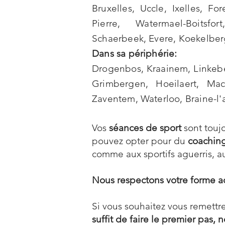
Bruxelles
,
Uccle
,
Ixelles
,
For
Pierre
,
Watermael-Boitsfort
Schaerbeek
,
Evere
,
Koekelber
Dans sa périphérie:
Drogenbos
,
Kraainem
,
Linkeb
Grimbergen
,
Hoeilaert
,
Mac
Zaventem
,
Waterloo
,
Braine-l'
Vos
séances de sport
sont touj
pouvez opter pour du
coaching
comme aux sportifs aguerris, a
Nous respectons votre forme ac
Si vous souhaitez vous remettre
suffit de faire le premier pas,