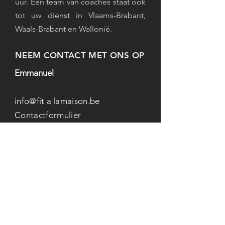
uur. Een team van coaches staat ook
tot uw dienst in Vlaams-Brabant,
Waals-Brabant en Wallonië.
NEEM CONTACT MET ONS OP
Emmanuel
0496 04 86 84
info@fit
a
lamaison.be
Contactformulier
Solliciteer!