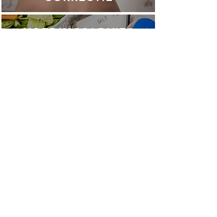
VOEDINGSADVIES
RENNEN
FYSIEKE
VOORBEREIDING
VOETBALVOORBEREI
DING
BASKETBALVOORBER