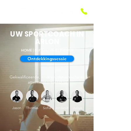
UW SPORTCOACH IN
ARLON
HOME
|
BUITEN
| VISIE
|
BEDRIJF
Ontdekkingssessie
Gekwalificeerde, ervaren, dynamische en
attente sportcoaches
Jason
Thomas
Sofia
Jordanië
Julius