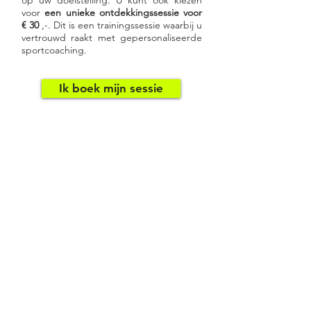
op uw doelstelling. U kunt ook kiezen
voor
een unieke ontdekkingssessie voor
€ 30
,-. Dit is een trainingssessie waarbij u
vertrouwd raakt met gepersonaliseerde
sportcoaching.
Ik boek mijn sessie
Fit at Home is marktleider in
sportcoaching aan huis in Brussel en
omgeving. Onze gediplomeerde
personal trainers zijn 7 dagen per
week beschikbaar van 6.00 tot 23.00
uur. Een team van coaches staat ook